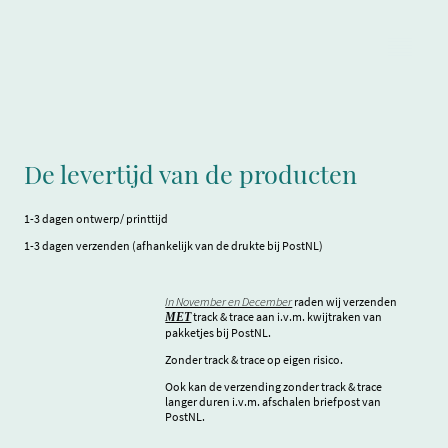
De levertijd van de producten
1-3 dagen ontwerp/ printtijd
1-3 dagen verzenden (afhankelijk van de drukte bij PostNL)
In November en December
raden wij verzenden
track & trace aan i.v.m. kwijtraken van
MET
pakketjes bij PostNL.
Zonder track & trace op eigen risico.
Ook kan de verzending zonder track & trace
langer duren i.v.m. afschalen briefpost van
PostNL.